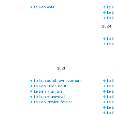
Le Lien Avril
Le 
Le L
Le 
2024
Le L
Le 
2021
Le Lien octobre-novembre
Le L
Le Lien juillet-août
Le L
Le Lien mai-juin
Le 
Le Lien mars-avril
Le L
Le Lien janvier-février
Le 
Le L
Le 