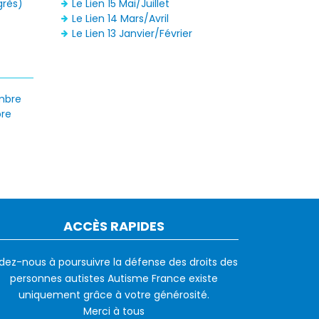
grès)
Le Lien 15 Mai/Juillet
Le Lien 14 Mars/Avril
Le Lien 13 Janvier/Février
mbre
bre
ACCÈS RAPIDES
idez-nous à poursuivre la défense des droits des
personnes autistes Autisme France existe
uniquement grâce à votre générosité.
Merci à tous