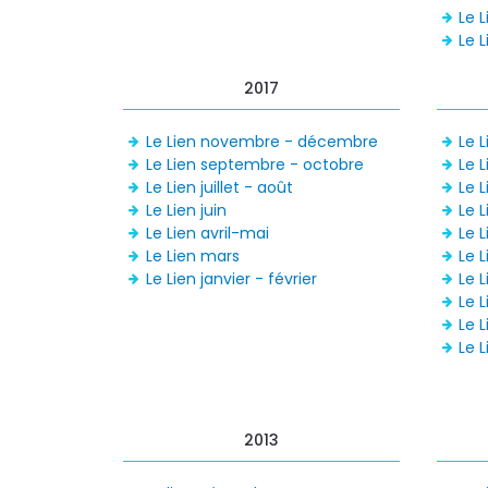
Le 
Le L
2017
Le Lien novembre - décembre
Le 
Le Lien septembre - octobre
Le 
Le Lien juillet - août
Le 
Le Lien juin
Le L
Le Lien avril-mai
Le L
Le Lien mars
Le 
Le Lien janvier - février
Le L
Le 
Le L
Le L
2013