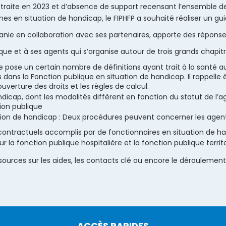
raite en 2023 et d’absence de support recensant l’ensemble des
nes en situation de handicap, le FIPHFP a souhaité réaliser un g
itanie en collaboration avec ses partenaires, apporte des répon
que et à ses agents qui s’organise autour de trois grands chapitr
e pose un certain nombre de définitions ayant trait à la santé a
ts dans la Fonction publique en situation de handicap. Il rappell
ouverture des droits et les règles de calcul.
ndicap, dont les modalités diffèrent en fonction du statut de l’a
ion publique
ation de handicap : Deux procédures peuvent concerner les agent
contractuels accomplis par de fonctionnaires en situation de h
r la fonction publique hospitalière et la fonction publique territo
ources sur les aides, les contacts clé ou encore le déroulement
ACCÈS RAPIDES