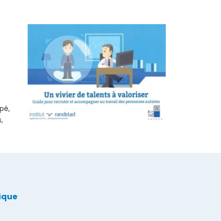
pé,
,
lique