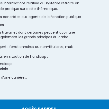
 informations relative au système retraite en
uide pratique sur cette thématique.
ses concrètes aux agents de la Fonction publique
es :
u travail et dont certaines peuvent avoir une
e également les grands principes du cadre
gent : fonctionnaires ou non-titulaires, mais
s en situation de handicap :
andicap
riale
 d’une carrière…
ACCÈS RAPIDES