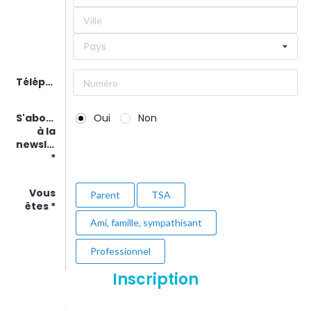
Pays
Téléphone
S'abonner
Oui
Non
à la
newsletter
Vous
Parent
TSA
êtes
Ami, famille, sympathisant
Professionnel
Inscription