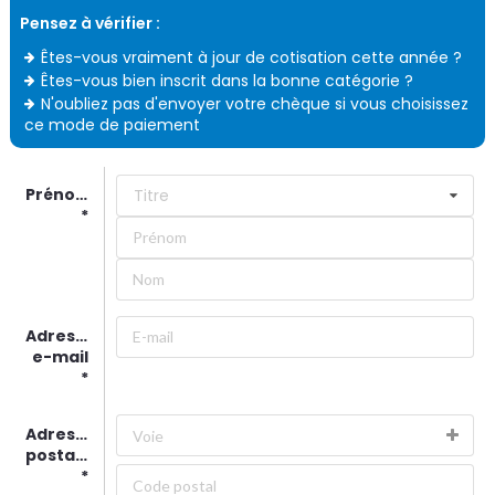
Pensez à vérifier :
Êtes-vous vraiment à jour de cotisation cette année ?
Êtes-vous bien inscrit dans la bonne catégorie ?
N'oubliez pas d'envoyer votre chèque si vous choisissez
ce mode de paiement
Prénom/Nom
Titre
Adresse
e-mail
Adresse
postale