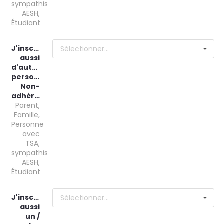
sympathisant,
AESH,
Étudiant
J'inscris
Sélectionner...
aussi
d'autres
personnes
Non-
adhérentes
Parent,
Famille,
Personne
avec
TSA,
sympathisant,
AESH,
Étudiant
J'inscris
Sélectionner...
aussi
un /