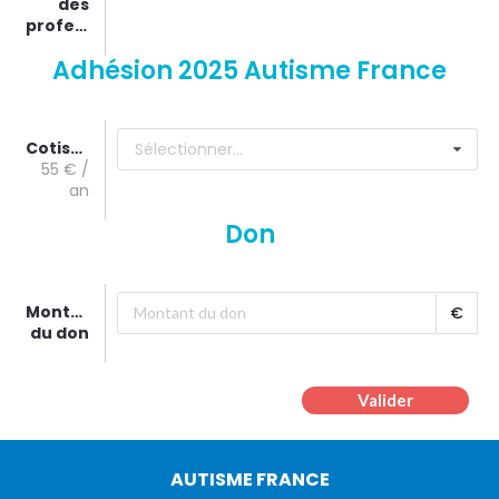
des
professionnels
Adhésion 2025 Autisme France
Cotisation
Sélectionner...
55 € /
an
Don
Montant
€
du don
Valider
AUTISME FRANCE